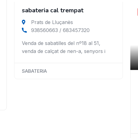
sabateria cal trempat
Close
Prats de Lluçanès
938560663 / 683457320
Venda de sabatilles del nº18 al 51,
venda de calçat de nen-a, senyors i
SABATERIA