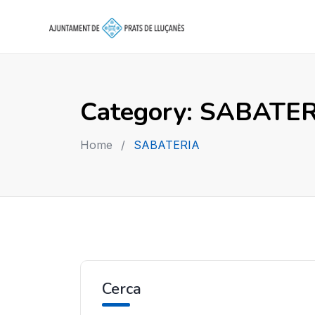
Skip
to
content
Category:
SABATER
Home
/
SABATERIA
Cerca