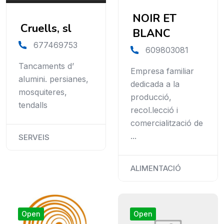
NOIR ET
Cruells, sl
BLANC
677469753
609803081
Tancaments d’
Empresa familiar
alumini. persianes,
dedicada a la
mosquiteres,
producció,
tendalls
recol.lecció i
comercialització de
...
SERVEIS
ALIMENTACIÓ
Open
Open