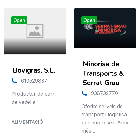
Open
Open
Minorisa de
Bovigras, S.L.
Transports &
610529837
Serrat Grau
938732770
Productor de carn
de vedella
Oferim serveis de
transport i logística
ALIMENTACIÓ
per empreses. Amb
més ...