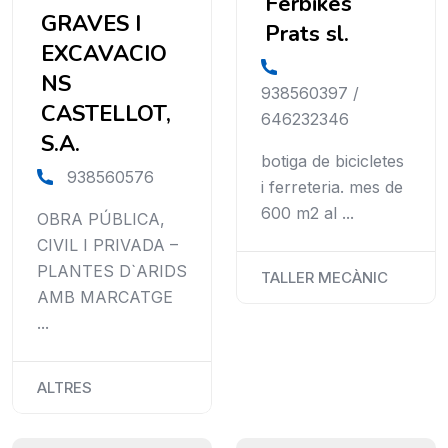
Ferbikes
GRAVES I
Prats sl.
EXCAVACIO
NS
938560397 /
CASTELLOT,
646232346
S.A.
botiga de bicicletes
938560576
i ferreteria. mes de
600 m2 al ...
OBRA PÚBLICA,
CIVIL I PRIVADA –
PLANTES D`ARIDS
TALLER MECÀNIC
AMB MARCATGE
...
ALTRES