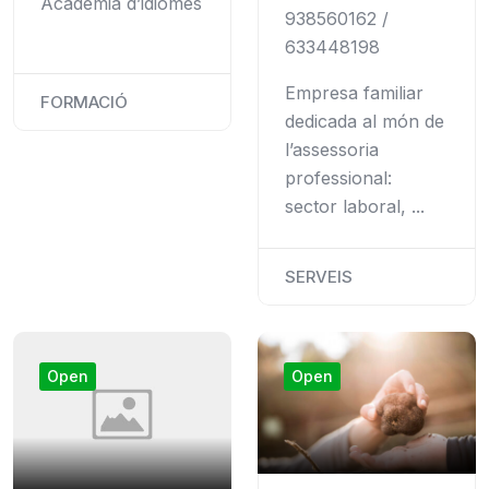
Acadèmia d’idiomes
938560162 /
633448198
Empresa familiar
FORMACIÓ
dedicada al món de
l’assessoria
professional:
sector laboral, ...
SERVEIS
Open
Open