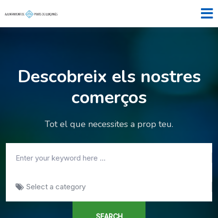
Home
Mapa
Contactar
Descobreix els nostres
comerços
Tot el que necessites a prop teu.
Select a category
SEARCH