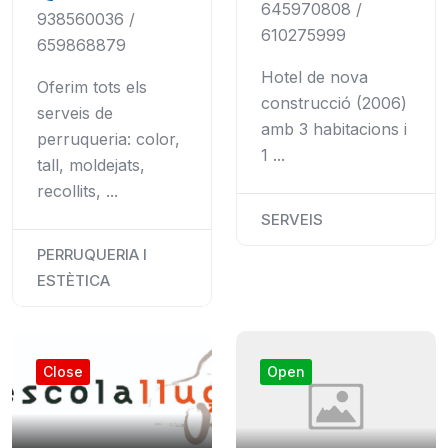
645970808 /
938560036 /
610275999
659868879
Hotel de nova
Oferim tots els
construcció (2006)
serveis de
amb 3 habitacions i
perruqueria: color,
1 ...
tall, moldejats,
recollits, ...
SERVEIS
PERRUQUERIA I
ESTÈTICA
Close
Open