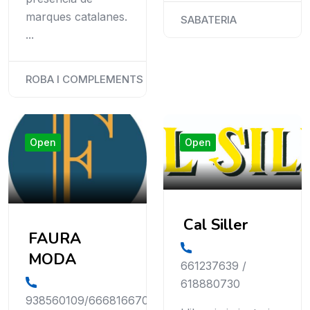
marques catalanes.
SABATERIA
...
ROBA I COMPLEMENTS
Open
Open
Cal Siller
FAURA
MODA
661237639 /
618880730
938560109/666816670