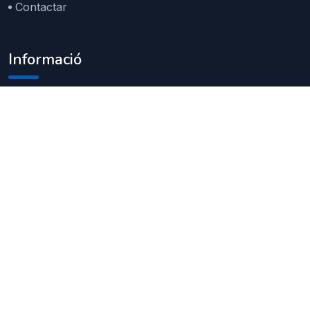
Contactar
Informació
Avís legal
Política de privacitat
Política de cookies
Contacta’ns
ajuntament@pratsdellucanes.cat
93 856 00 01