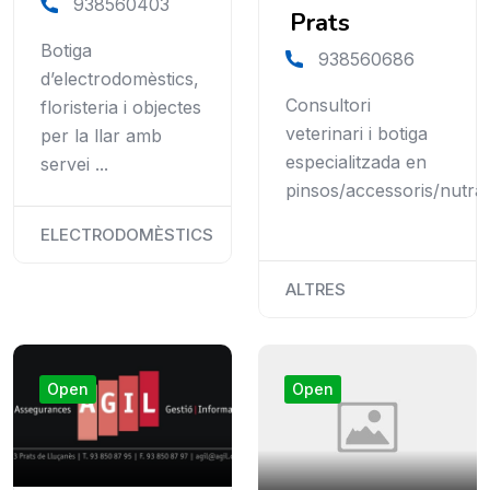
938560403
Prats
Botiga
938560686
d’electrodomèstics,
Consultori
floristeria i objectes
veterinari i botiga
per la llar amb
especialitzada en
servei ...
pinsos/accessoris/nutra
ELECTRODOMÈSTICS
ALTRES
Open
Open