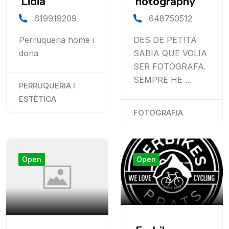
Lidia
hotography
619919209
648750512
Perruqueria home i
DES DE PETITA
dona
SABIA QUE VOLIA
SER FOTÒGRAFA.
SEMPRE HE ...
PERRUQUERIA I
ESTÈTICA
FOTOGRAFIA
Open
Open