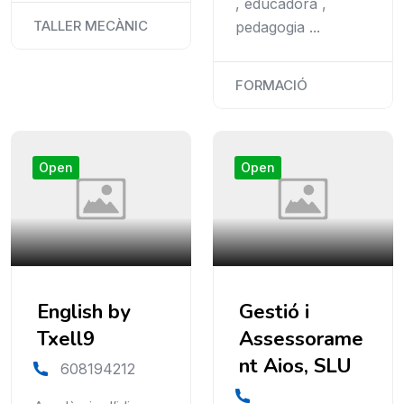
, educadora ,
TALLER MECÀNIC
pedagogia ...
FORMACIÓ
Open
Open
English by
Gestió i
Txell9
Assessorame
nt Aios, SLU
608194212