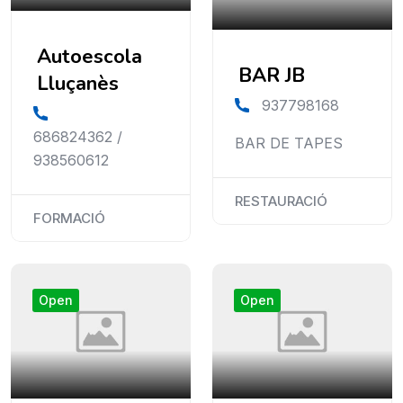
Autoescola
BAR JB
Lluçanès
937798168
686824362 /
BAR DE TAPES
938560612
RESTAURACIÓ
FORMACIÓ
Open
Open