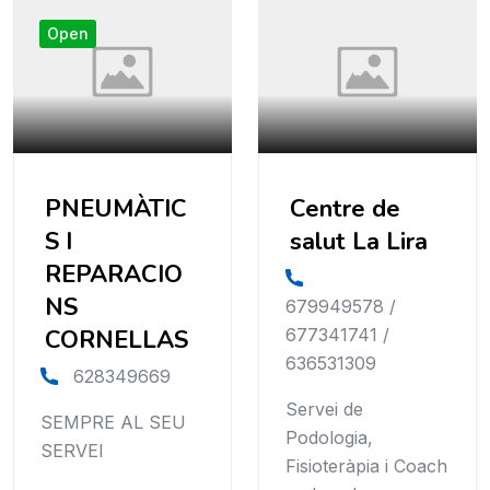
Open
PNEUMÀTIC
Centre de
S I
salut La Lira
REPARACIO
NS
679949578 /
CORNELLAS
677341741 /
636531309
628349669
Servei de
SEMPRE AL SEU
Podologia,
SERVEI
Fisioteràpia i Coach