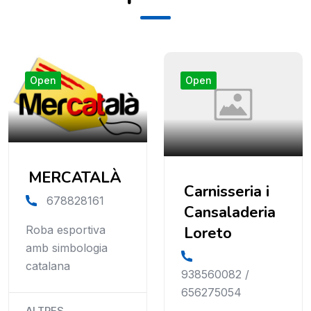
Open
Open
MERCATALÀ
Carnisseria i
678828161
Cansaladeria
Roba esportiva
Loreto
amb simbologia
catalana
938560082 /
656275054
ALTRES