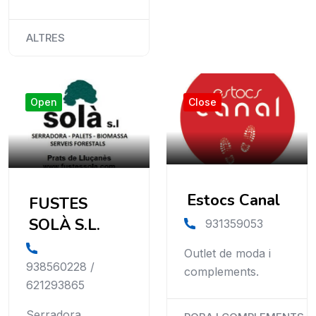
ALTRES
Open
Close
Estocs Canal
FUSTES
SOLÀ S.L.
931359053
Outlet de moda i
938560228 /
complements.
621293865
Serradora,