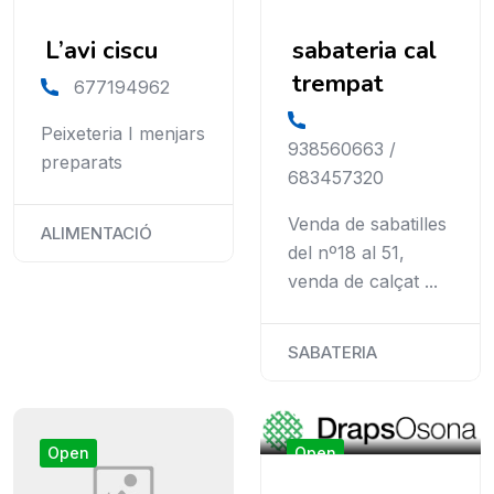
L’avi ciscu
sabateria cal
trempat
677194962
Peixeteria I menjars
938560663 /
preparats
683457320
Venda de sabatilles
ALIMENTACIÓ
del nº18 al 51,
venda de calçat ...
SABATERIA
Open
Open