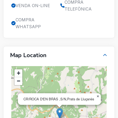
COMPRA
VENDA ON-LINE
TELEFÒNICA
COMPRA
WHATSAPP
Map Location
+
−
×
CR/ROCA D'EN BRÀS ,S/N,Prats de Lluçanès