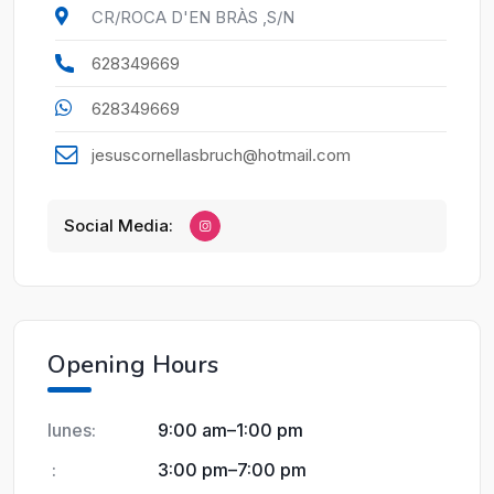
CR/ROCA D'EN BRÀS ,S/N
628349669
628349669
jesuscornellasbruch@hotmail.com
Social Media:
Opening Hours
lunes:
9:00 am
–
1:00 pm
:
3:00 pm
–
7:00 pm