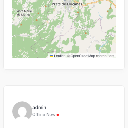
Leaflet
|
©
OpenStreetMap
contributors
admin
Offline Now